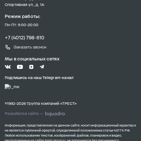
Спортивная ул., д. 1А
МАГАЗИНЫ
Режим работы:
4 объекта в радиусе 5 км
Пн-Пт: 9:00-20:00
БАНКИ
+7 (4012) 798-610
3 объекта в радиусе 5 км
Заказать звонок
Мы в социальных сетях
МЕДИЦИНСКИЕ УЧРЕЖДЕНИЯ
2 объекта в радиусе 5 км
Подпишись на наш Telegram-канал
ШКОЛЫ
3 объекта в радиусе 5 км
©1992-2026 Группа компаний «ТРЕСТ»
Разработка сайта —
РЕСТОРАНЫ И БАРЫ
3 объекта в радиусе 5 км
Информация, представленная на данном сайте, носит информационный характер и
не является публичной офертой, определяемой положениями статьи 437 ГК РФ.
Любое использование текстов, изображений, файлов, планировок и видео,
расположенных на сайте
trest-group.ru
, не допускается без письменного