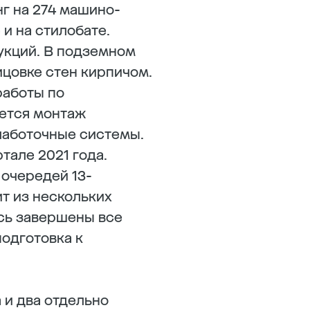
г на 274 машино-
и на стилобате.
укций. В подземном
цовке стен кирпичом.
работы по
дется монтаж
слаботочные системы.
тале 2021 года.
очередей 13-
т из нескольких
есь завершены все
подготовка к
 и два отдельно