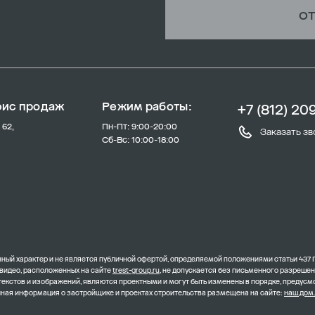
ОТ
фис продаж
Режим работы:
+7 (812) 20
 62,
Пн-Пт: 9:00-20:00
Заказать зв
Сб-Вс: 10:00-18:00
ый характер и не является публичной офертой, определяемой положениями статьи 437 
 видео, расположенных на сайте
trest-group.ru
, не допускается без письменного разреше
 текстов и изображений, являются проектными и могут быть изменены в порядке, преду
олная информация о застройщике и проектах строительства размещена на сайте:
наш.дом