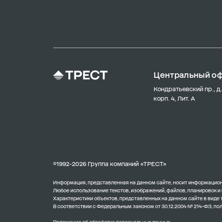
Центральный о
Кондратьевский пр., д.
корп. 4, Лит. А
©1992-2026 Группа компаний «ТРЕСТ»
Информация, представленная на данном сайте, носит информационн
Любое использование текстов, изображений, файлов, планировок и
Характеристики объектов, представленных на данном сайте в виде
В соответствии с Федеральным законом от 30.12.2004 № 214-ФЗ, п