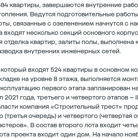
584 квартиры, завершаются внутренние раб
опления. Ведутся подготовительные работы
оты, связанные с озеленением начнутся с н
а входят несколько секций основного корпус
 отделка квартир, залиты полы, выполнена 
азводка внутренних инженерных сетей.
в который входят 524 квартиры в основном ко
кладке на уровне 8 этажа, выполняется мо
ксплуатацию первого этапа запланирован на 
л 2021 года, третьего и четвертого этапов – I
бласти компания «Строительный трест» про
 (третья очередь) и четвертого (четвертая 
теров». В состав второго лота входит четыре
ота проекта входит один дом. На начало ноя