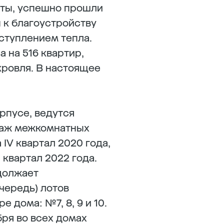
оты, успешно прошли
 к благоустройству
аступлением тепла.
а на 516 квартир,
кровля. В настоящее
рпусе, ведутся
нтаж межкомнатных
IV квартал 2020 года,
I квартал 2022 года.
должает
очередь) лотов
 дома: №7, 8, 9 и 10.
бря во всех домах