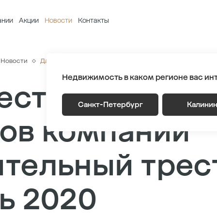
ании
Акции
Новости
Контакты
Новости
Дайджест строительства объектов компании «Строите
Недвижимость в каком регионе вас ин
ст строитель
Санкт-Петербург
Калини
ов компании
тельный трес
ь 2020