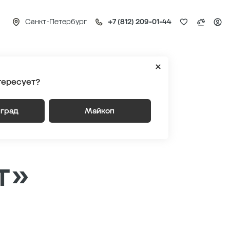
Санкт-Петербург
+7 (812) 209-01-44
льный трест» октябрь 2020
тересует?
ства
нград
Майкоп
т»