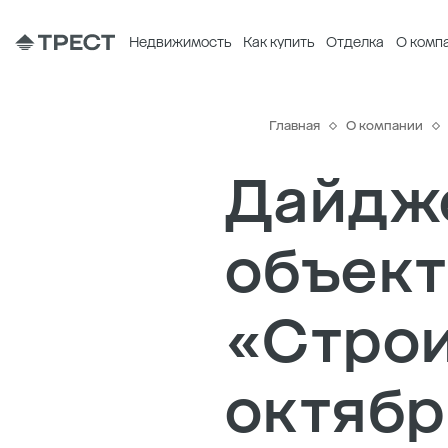
Недвижимость
Как купить
Отделка
О комп
Главная
О компании
Дайдже
объект
«Строи
октябр