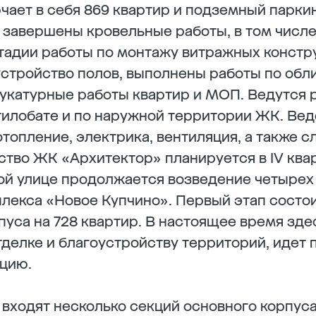
ает в себя 869 квартир и подземный паркин
т завершены кровельные работы, в том числе 
тадии работы по монтажу витражных констр
стройство полов, выполнены работы по обли
укатурные работы квартир и МОП. Ведутся 
тилобате и по наружной территории ЖК. Ве
топление, электрика, вентиляция, а также 
тво ЖК «Архитектор» планируется в IV квар
ой улице продолжается возведение четырех 
лекса «Новое Купчино». Первый этап состои
пуса на 728 квартир. В настоящее время зд
тделке и благоустройству территорий, идет 
ацию.
 входят несколько секций основного корпуса